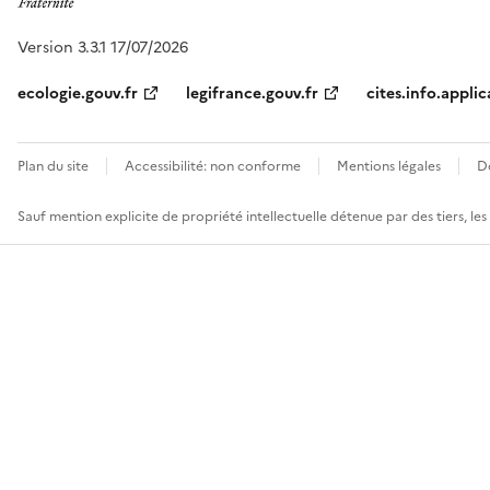
Version 3.3.1 17/07/2026
ecologie.gouv.fr
legifrance.gouv.fr
cites.info.applic
Plan du site
Accessibilité: non conforme
Mentions légales
D
Sauf mention explicite de propriété intellectuelle détenue par des tiers, le