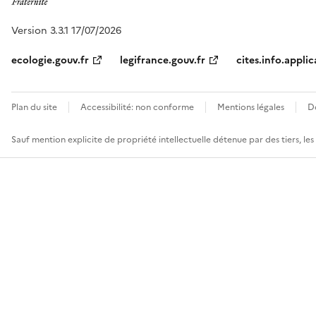
Version 3.3.1 17/07/2026
ecologie.gouv.fr
legifrance.gouv.fr
cites.info.applic
Plan du site
Accessibilité: non conforme
Mentions légales
D
Sauf mention explicite de propriété intellectuelle détenue par des tiers, le