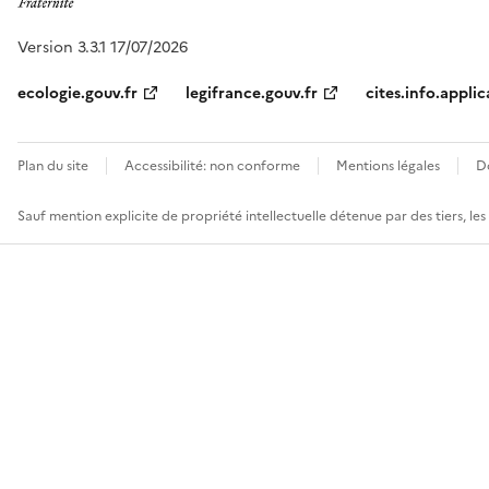
Version 3.3.1 17/07/2026
ecologie.gouv.fr
legifrance.gouv.fr
cites.info.applic
Plan du site
Accessibilité: non conforme
Mentions légales
D
Sauf mention explicite de propriété intellectuelle détenue par des tiers, le