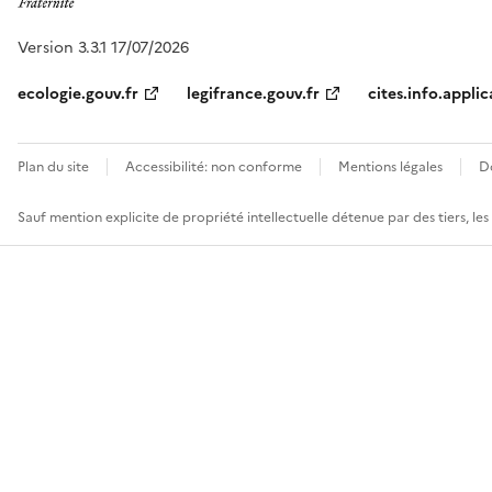
Version 3.3.1 17/07/2026
ecologie.gouv.fr
legifrance.gouv.fr
cites.info.applic
Plan du site
Accessibilité: non conforme
Mentions légales
D
Sauf mention explicite de propriété intellectuelle détenue par des tiers, le