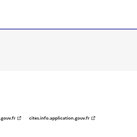
.gouv.fr
cites.info.application.gouv.fr