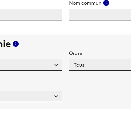
amp
Consulter
Nom commun
mie
Consulter l'aide pour ce champ
Ordre