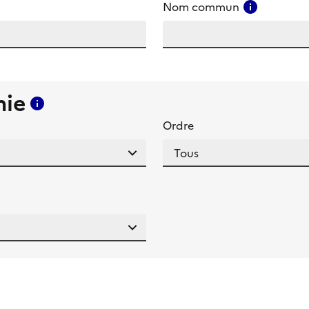
amp
Consulter
Nom commun
mie
Consulter l'aide pour ce champ
Ordre