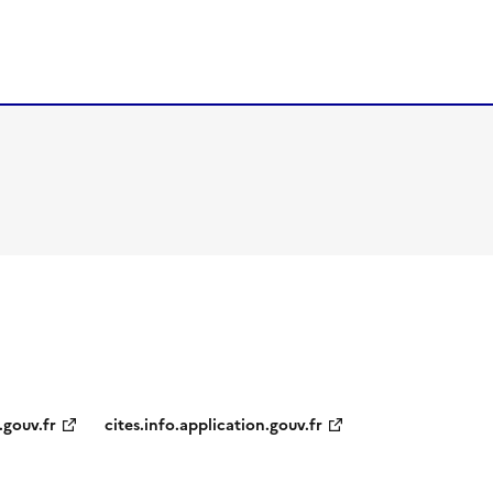
.gouv.fr
cites.info.application.gouv.fr