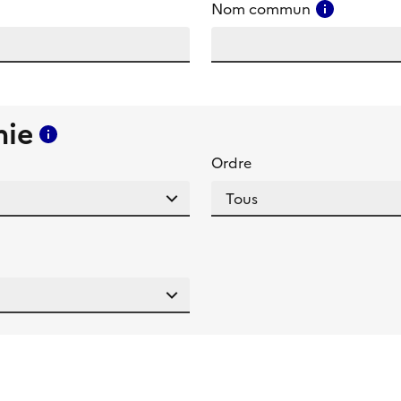
amp
Consulter
Nom commun
mie
Consulter l'aide pour ce champ
Ordre