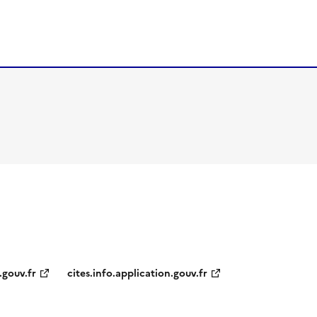
.gouv.fr
cites.info.application.gouv.fr