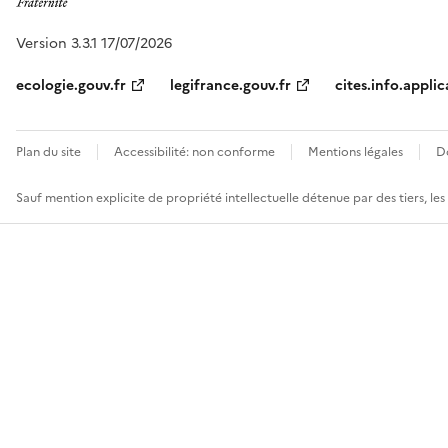
Version 3.3.1 17/07/2026
ecologie.gouv.fr
legifrance.gouv.fr
cites.info.applic
Plan du site
Accessibilité: non conforme
Mentions légales
D
Sauf mention explicite de propriété intellectuelle détenue par des tiers, le