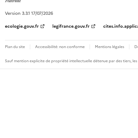
Version 3.3.1 17/07/2026
ecologie.gouv.fr
legifrance.gouv.fr
cites.info.applic
Plan du site
Accessibilité: non conforme
Mentions légales
D
Sauf mention explicite de propriété intellectuelle détenue par des tiers, le