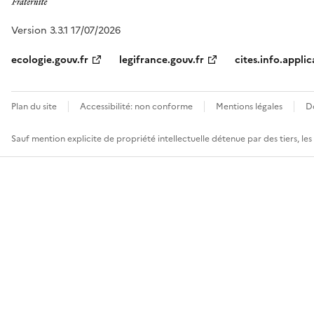
Version 3.3.1 17/07/2026
ecologie.gouv.fr
legifrance.gouv.fr
cites.info.applic
Plan du site
Accessibilité: non conforme
Mentions légales
D
Sauf mention explicite de propriété intellectuelle détenue par des tiers, le