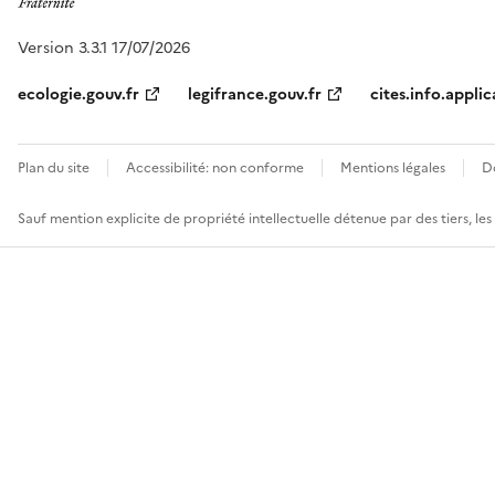
Version 3.3.1 17/07/2026
ecologie.gouv.fr
legifrance.gouv.fr
cites.info.applic
Plan du site
Accessibilité: non conforme
Mentions légales
D
Sauf mention explicite de propriété intellectuelle détenue par des tiers, le