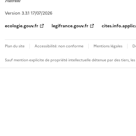
Version 3.3.1 17/07/2026
ecologie.gouv.fr
legifrance.gouv.fr
cites.info.applic
Plan du site
Accessibilité: non conforme
Mentions légales
D
Sauf mention explicite de propriété intellectuelle détenue par des tiers, le