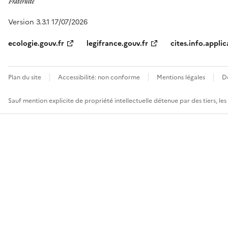
Version 3.3.1 17/07/2026
ecologie.gouv.fr
legifrance.gouv.fr
cites.info.applic
Plan du site
Accessibilité: non conforme
Mentions légales
D
Sauf mention explicite de propriété intellectuelle détenue par des tiers, le