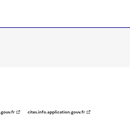
.gouv.fr
cites.info.application.gouv.fr