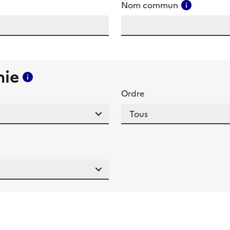
amp
Consulter
Nom commun
mie
Consulter l'aide pour ce champ
Ordre