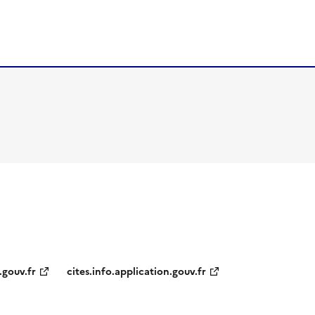
.gouv.fr
cites.info.application.gouv.fr