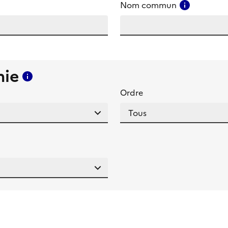
amp
Consulter
Nom commun
mie
Consulter l'aide pour ce champ
Ordre