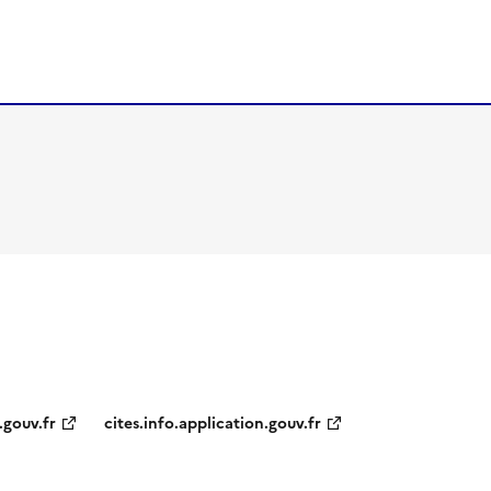
.gouv.fr
cites.info.application.gouv.fr