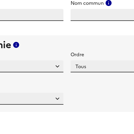
amp
Consulter
Nom commun
mie
Consulter l'aide pour ce champ
Ordre