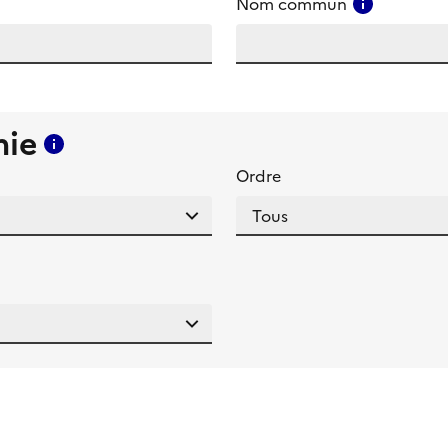
amp
Consulter
Nom commun
mie
Consulter l'aide pour ce champ
Ordre