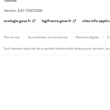
Version 3.3.1 17/07/2026
ecologie.gouv.fr
legifrance.gouv.fr
cites.info.applic
Plan du site
Accessibilité: non conforme
Mentions légales
D
Sauf mention explicite de propriété intellectuelle détenue par des tiers, le