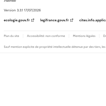
Version 3.3.1 17/07/2026
ecologie.gouv.fr
legifrance.gouv.fr
cites.info.applic
Plan du site
Accessibilité: non conforme
Mentions légales
D
Sauf mention explicite de propriété intellectuelle détenue par des tiers, le