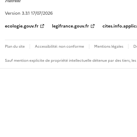
Version 3.3.1 17/07/2026
ecologie.gouv.fr
legifrance.gouv.fr
cites.info.applic
Plan du site
Accessibilité: non conforme
Mentions légales
D
Sauf mention explicite de propriété intellectuelle détenue par des tiers, le