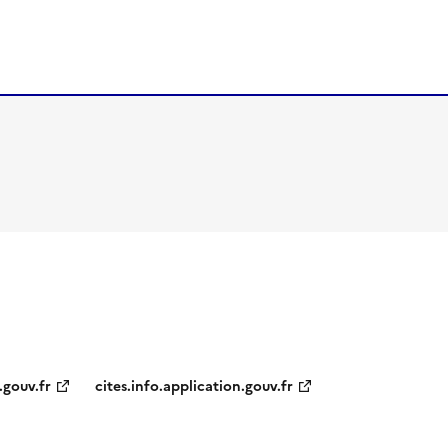
.gouv.fr
cites.info.application.gouv.fr