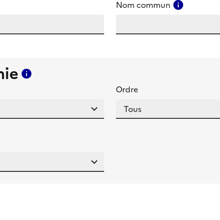
amp
Consulter
Nom commun
mie
Consulter l'aide pour ce champ
Ordre