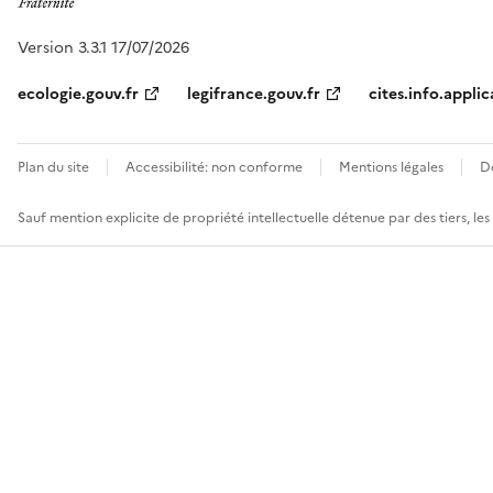
Version 3.3.1 17/07/2026
ecologie.gouv.fr
legifrance.gouv.fr
cites.info.applic
Plan du site
Accessibilité: non conforme
Mentions légales
D
Sauf mention explicite de propriété intellectuelle détenue par des tiers, le