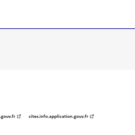
.gouv.fr
cites.info.application.gouv.fr