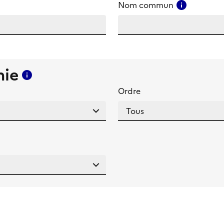
amp
Consulter
Nom commun
mie
Consulter l'aide pour ce champ
Ordre