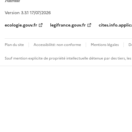
Version 3.3.1 17/07/2026
ecologie.gouv.fr
legifrance.gouv.fr
cites.info.applic
Plan du site
Accessibilité: non conforme
Mentions légales
D
Sauf mention explicite de propriété intellectuelle détenue par des tiers, le