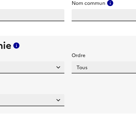
amp
Consulter
Nom commun
mie
Consulter l'aide pour ce champ
Ordre