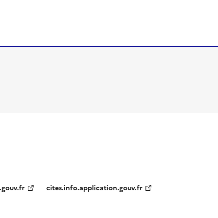
.gouv.fr
cites.info.application.gouv.fr