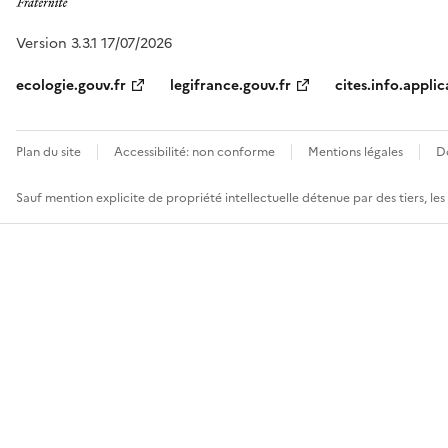
Version 3.3.1 17/07/2026
ecologie.gouv.fr
legifrance.gouv.fr
cites.info.applic
Plan du site
Accessibilité: non conforme
Mentions légales
D
Sauf mention explicite de propriété intellectuelle détenue par des tiers, le