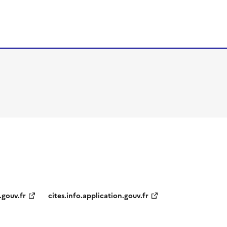
.gouv.fr
cites.info.application.gouv.fr