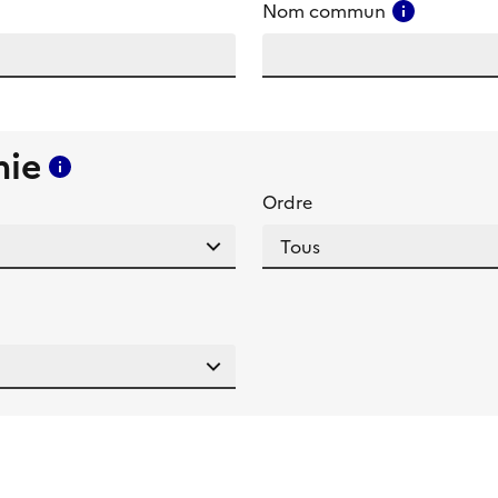
amp
Consulter
Nom commun
mie
Consulter l'aide pour ce champ
Ordre