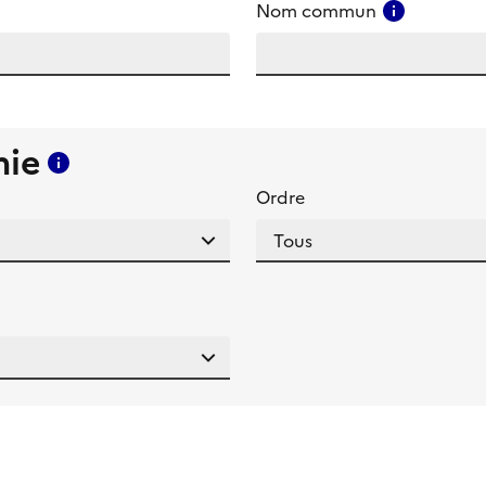
amp
Consulter
Nom commun
mie
Consulter l'aide pour ce champ
Ordre