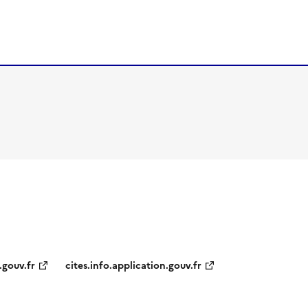
.gouv.fr
cites.info.application.gouv.fr