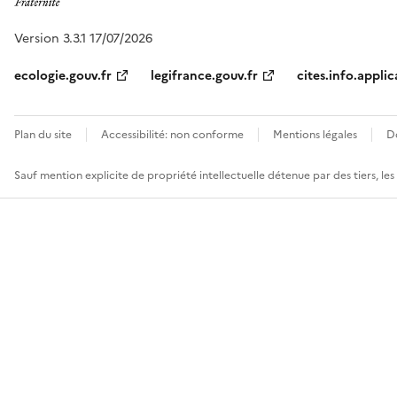
Version 3.3.1 17/07/2026
ecologie.gouv.fr
legifrance.gouv.fr
cites.info.applic
Plan du site
Accessibilité: non conforme
Mentions légales
D
Sauf mention explicite de propriété intellectuelle détenue par des tiers, le