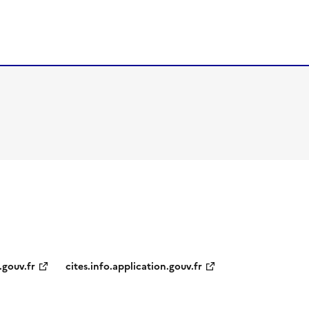
.gouv.fr
cites.info.application.gouv.fr