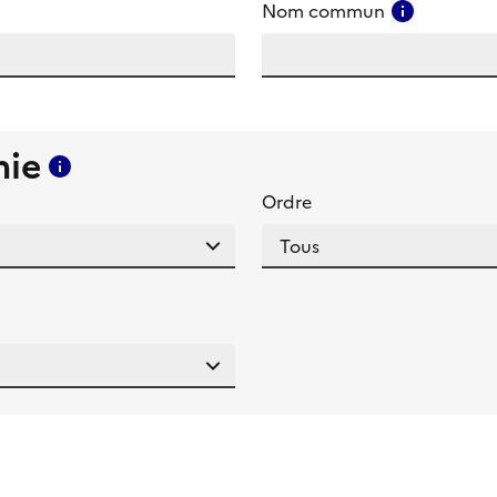
amp
Consulter
Nom commun
mie
Consulter l'aide pour ce champ
Ordre