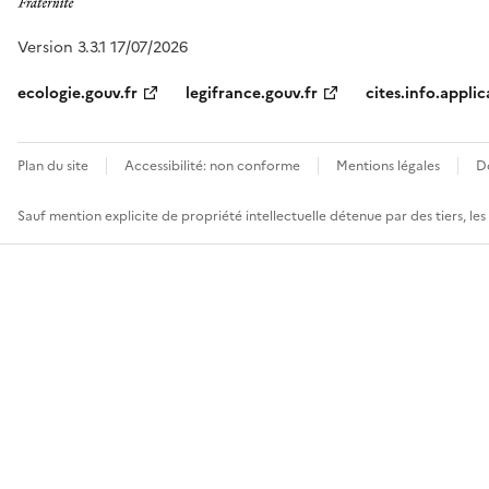
Version 3.3.1 17/07/2026
ecologie.gouv.fr
legifrance.gouv.fr
cites.info.applic
Plan du site
Accessibilité: non conforme
Mentions légales
D
Sauf mention explicite de propriété intellectuelle détenue par des tiers, le