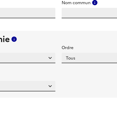
amp
Consulter
Nom commun
mie
Consulter l'aide pour ce champ
Ordre