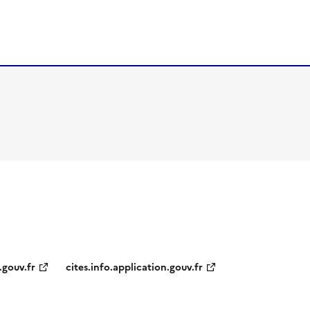
.gouv.fr
cites.info.application.gouv.fr