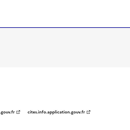
.gouv.fr
cites.info.application.gouv.fr