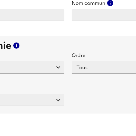
amp
Consulter
Nom commun
mie
Consulter l'aide pour ce champ
Ordre