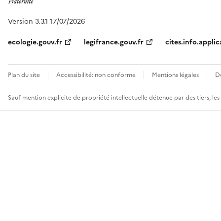
Version 3.3.1 17/07/2026
ecologie.gouv.fr
legifrance.gouv.fr
cites.info.applic
Plan du site
Accessibilité: non conforme
Mentions légales
D
Sauf mention explicite de propriété intellectuelle détenue par des tiers, le