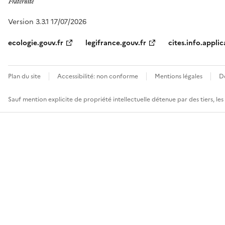
Version 3.3.1 17/07/2026
ecologie.gouv.fr
legifrance.gouv.fr
cites.info.applic
Plan du site
Accessibilité: non conforme
Mentions légales
D
Sauf mention explicite de propriété intellectuelle détenue par des tiers, le