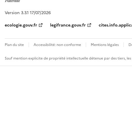
Version 3.3.1 17/07/2026
ecologie.gouv.fr
legifrance.gouv.fr
cites.info.applic
Plan du site
Accessibilité: non conforme
Mentions légales
D
Sauf mention explicite de propriété intellectuelle détenue par des tiers, le