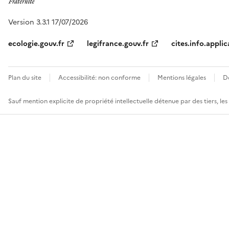
Version 3.3.1 17/07/2026
ecologie.gouv.fr
legifrance.gouv.fr
cites.info.applic
Plan du site
Accessibilité: non conforme
Mentions légales
D
Sauf mention explicite de propriété intellectuelle détenue par des tiers, le