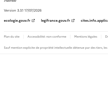
Version 3.3.1 17/07/2026
ecologie.gouv.fr
legifrance.gouv.fr
cites.info.applic
Plan du site
Accessibilité: non conforme
Mentions légales
D
Sauf mention explicite de propriété intellectuelle détenue par des tiers, le