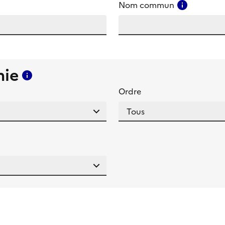
amp
Consulter
Nom commun
mie
Consulter l'aide pour ce champ
Ordre