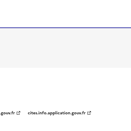
.gouv.fr
cites.info.application.gouv.fr