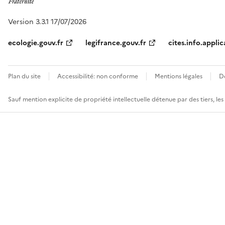
Version 3.3.1 17/07/2026
ecologie.gouv.fr
legifrance.gouv.fr
cites.info.applic
Plan du site
Accessibilité: non conforme
Mentions légales
D
Sauf mention explicite de propriété intellectuelle détenue par des tiers, le