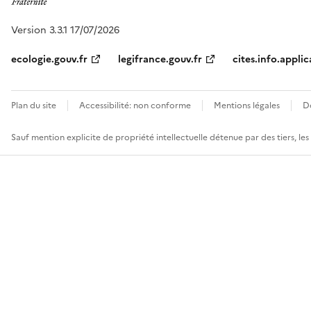
Version 3.3.1 17/07/2026
ecologie.gouv.fr
legifrance.gouv.fr
cites.info.applic
Plan du site
Accessibilité: non conforme
Mentions légales
D
Sauf mention explicite de propriété intellectuelle détenue par des tiers, le