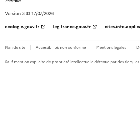
Version 3.3.1 17/07/2026
ecologie.gouv.fr
legifrance.gouv.fr
cites.info.applic
Plan du site
Accessibilité: non conforme
Mentions légales
D
Sauf mention explicite de propriété intellectuelle détenue par des tiers, le