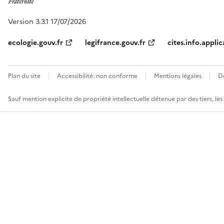
Version 3.3.1 17/07/2026
ecologie.gouv.fr
legifrance.gouv.fr
cites.info.applic
Plan du site
Accessibilité: non conforme
Mentions légales
D
Sauf mention explicite de propriété intellectuelle détenue par des tiers, le