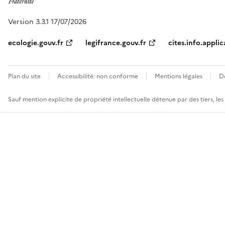
Version 3.3.1 17/07/2026
ecologie.gouv.fr
legifrance.gouv.fr
cites.info.applic
Plan du site
Accessibilité: non conforme
Mentions légales
D
Sauf mention explicite de propriété intellectuelle détenue par des tiers, le