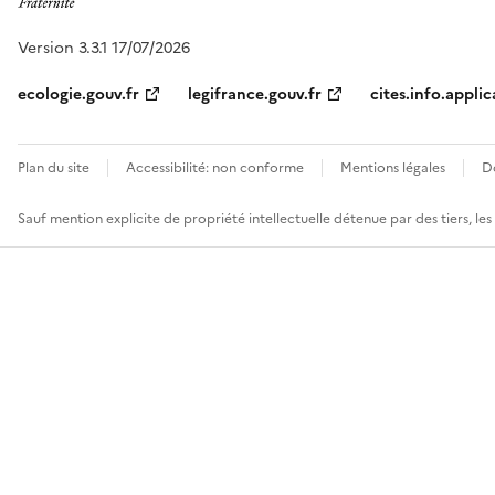
Version 3.3.1 17/07/2026
ecologie.gouv.fr
legifrance.gouv.fr
cites.info.applic
Plan du site
Accessibilité: non conforme
Mentions légales
D
Sauf mention explicite de propriété intellectuelle détenue par des tiers, le