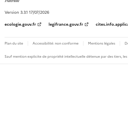
Version 3.3.1 17/07/2026
ecologie.gouv.fr
legifrance.gouv.fr
cites.info.applic
Plan du site
Accessibilité: non conforme
Mentions légales
D
Sauf mention explicite de propriété intellectuelle détenue par des tiers, le