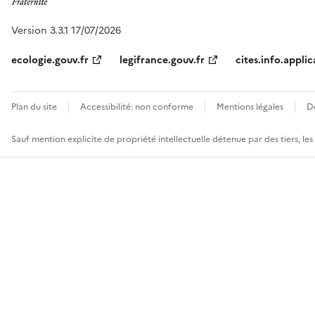
Version 3.3.1 17/07/2026
ecologie.gouv.fr
legifrance.gouv.fr
cites.info.applic
Plan du site
Accessibilité: non conforme
Mentions légales
D
Sauf mention explicite de propriété intellectuelle détenue par des tiers, le