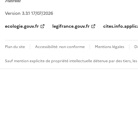
Version 3.3.1 17/07/2026
ecologie.gouv.fr
legifrance.gouv.fr
cites.info.applic
Plan du site
Accessibilité: non conforme
Mentions légales
D
Sauf mention explicite de propriété intellectuelle détenue par des tiers, le