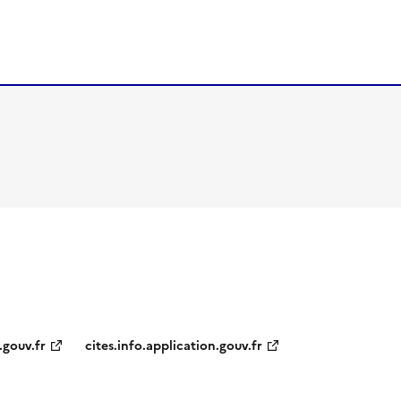
.gouv.fr
cites.info.application.gouv.fr