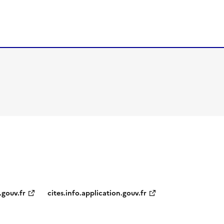
.gouv.fr
cites.info.application.gouv.fr