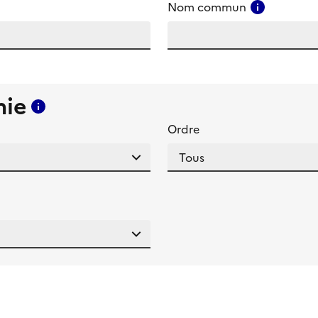
amp
Consulter
Nom commun
mie
Consulter l'aide pour ce champ
Ordre